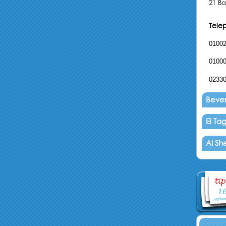
21 Ba
Tele
0100
0100
0233
Beverl
El T
Al Sh